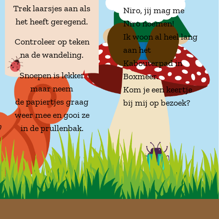
Trek laarsjes aan als
Niro, jij mag me
het heeft geregend.
Niro noemen!
Ik woon al heel lang
Controleer op teken
aan het
na de wandeling.
Kabouterpad in
Snoepen is lekker
Boxmeer.
maar neem
Kom je een keertje
de papiertjes graag
bij mij op bezoek?
weer mee en gooi ze
in de prullenbak.