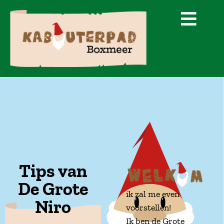
de
inhoud
Tips van
De Grote
ik zal me even
Niro
voorstellen!
Ik ben de Grote